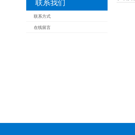
联系我们
联系方式
在线留言