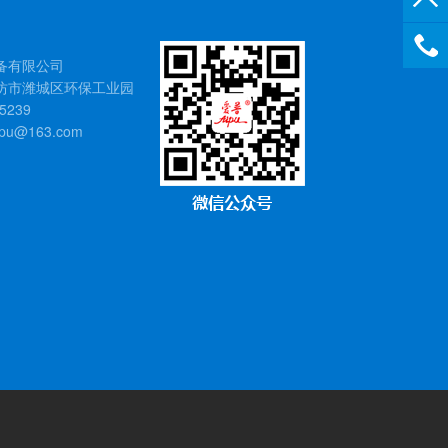
备有限公司
坊市潍城区环保工业园
0536
5239
pu@163.com
20928