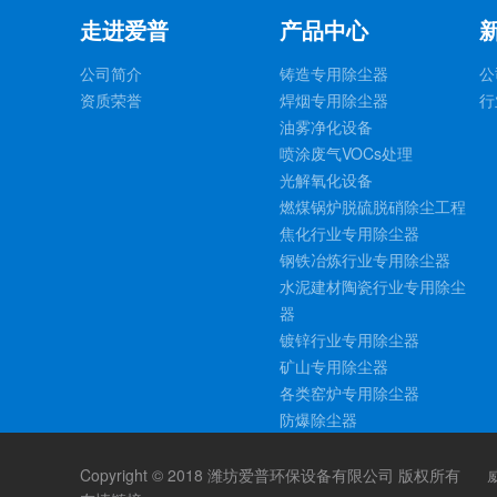
走进爱普
产品中心
公司简介
铸造专用除尘器
公
资质荣誉
焊烟专用除尘器
行
油雾净化设备
喷涂废气VOCs处理
光解氧化设备
燃煤锅炉脱硫脱硝除尘工程
焦化行业专用除尘器
钢铁冶炼行业专用除尘器
水泥建材陶瓷行业专用除尘
器
镀锌行业专用除尘器
矿山专用除尘器
各类窑炉专用除尘器
防爆除尘器
Copyright © 2018
潍坊爱普环保设备有限公司 版权所有